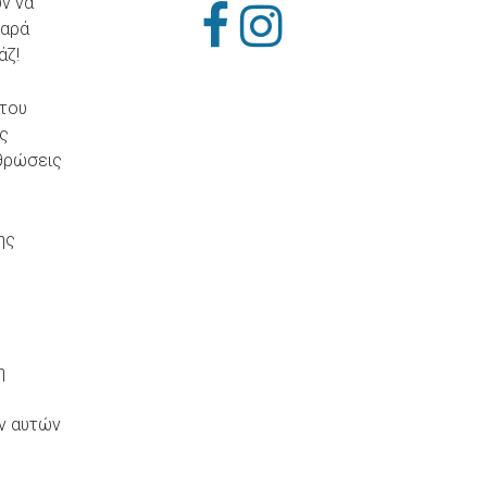
ύν να
παρά
άζ!
 του
υς
ρθρώσεις
ης
η
ων αυτών