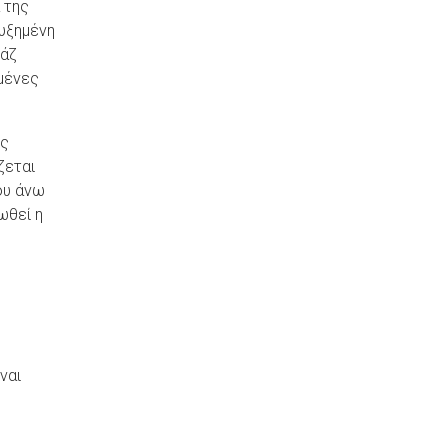
 της
αυξημένη
σάζ
μένες
ης
ζεται
ου άνω
ωθεί η
ναι