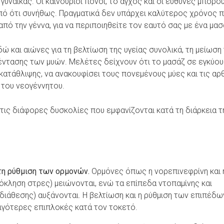
υναίκας. Οι καινούριοι πόνοι, το άγχος και οι ευθύνες μπορο
από ότι συνήθως. Πραγματικά δεν υπάρχει καλύτερος χρόνος 
από την γέννα, για να περιποιηθείτε τον εαυτό σας με ένα μασ
ώ και αιώνες για τη βελτίωση της υγείας συνολικά, τη μείωση
έντασης των μυών. Μελέτες δείχνουν ότι το μασάζ σε εγκύο
 κατάθλιψης, να ανακουφίσει τους πονεμένους μύες και τις α
α του νεογέννητου.
τις διάφορες δυσκολίες που εμφανίζονται κατά τη διάρκεια τ
τη ρύθμιση των ορμονών.
Ορμόνες όπως η νορεπινεφρίνη και 
ρόκληση στρες) μειώνονται, ενώ τα επίπεδα ντοπαμίνης και
διάθεσης) αυξάνονται. Η βελτίωση και η ρύθμιση των επιπέδ
λιγότερες επιπλοκές κατά τον τοκετό.