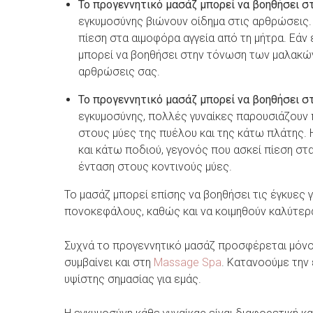
Το
προγεννητικό
μασάζ μπορεί να βοηθήσει σ
εγκυμοσύνης βιώνουν οίδημα στις αρθρώσεις.
πίεση στα αιμοφόρα αγγεία από τη μήτρα. Εάν 
μπορεί να βοηθήσει στην τόνωση των μαλακών
αρθρώσεις σας.
Το προγεννητικό μασάζ μπορεί να βοηθήσει σ
εγκυμοσύνης, πολλές γυναίκες παρουσιάζουν π
στους μύες της πυέλου και της κάτω πλάτης. 
και κάτω ποδιού, γεγονός που ασκεί πίεση στ
ένταση στους κοντινούς μύες.
Το μασάζ μπορεί επίσης να βοηθήσει τις έγκυες 
πονοκεφάλους, καθώς και να κοιμηθούν καλύτερ
Συχνά το προγεννητικό μασάζ προσφέρεται μόνο
συμβαίνει και στη
Massage Spa
. Κατανοούμε την 
υψίστης σημασίας για εμάς.