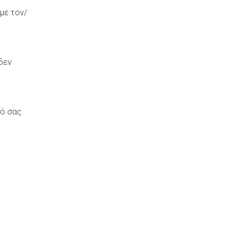
με τον/
 δεν
ό σας.