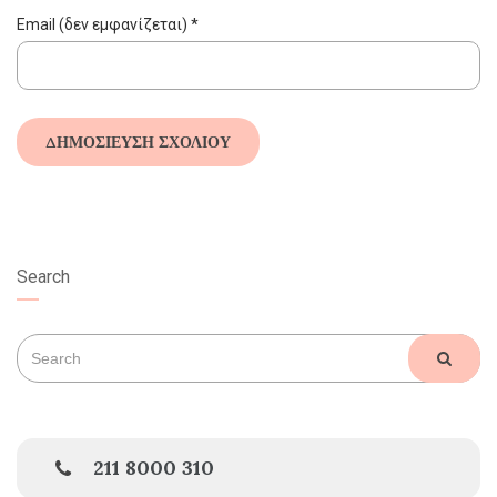
Email (δεν εμφανίζεται)
*
Search
Search
SEAR
for:
211 8000 310