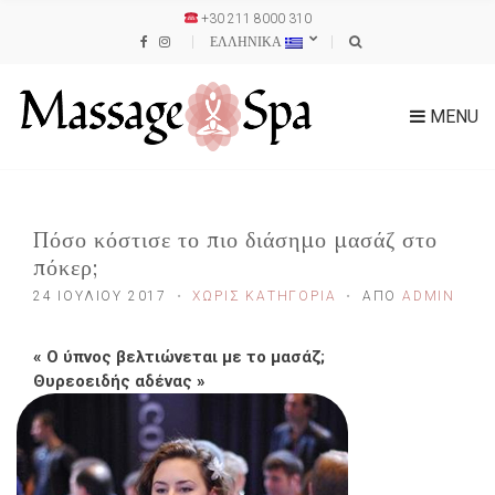
+30 211 8000 310
ΕΛΛΗΝΙΚΑ
MENU
Πόσο κόστισε το πιο διάσημο μασάζ στο
πόκερ;
24 ΙΟΥΛΊΟΥ 2017
ΧΩΡΊΣ ΚΑΤΗΓΟΡΊΑ
ΑΠΌ
ADMIN
«
Ο ύπνος βελτιώνεται με το μασάζ;
Θυρεοειδής αδένας
»