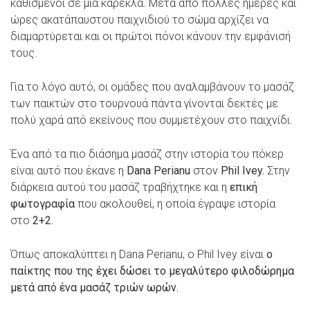
καθισμένοι σε μια καρέκλα. Μετά από πολλές ημέρες και
ώρες ακατάπαυστου παιχνιδιού το σώμα αρχίζει να
διαμαρτύρεται και οι πρώτοι πόνοι κάνουν την εμφάνισή
τους.
Για το λόγο αυτό, οι ομάδες που αναλαμβάνουν το μασάζ
των παικτών στο τουρνουά πάντα γίνονται δεκτές με
πολύ χαρά από εκείνους που συμμετέχουν στο παιχνίδι.
Ένα από τα πιο διάσημα μασάζ στην ιστορία του πόκερ
είναι αυτό που έκανε η
Dana Perianu
στον
Phil Ivey.
Στην
διάρκεια αυτού του μασάζ τραβήχτηκε και η
επική
φωτογραφία
που ακολουθεί, η οποία έγραψε ιστορία
στο
2+2.
Όπως αποκαλύπτει η Dana Perianu, ο Phil Ivey είναι
ο
παίκτης που της έχει δώσει το μεγαλύτερο φιλοδώρημα
μετά από ένα μασάζ τριών ωρών.