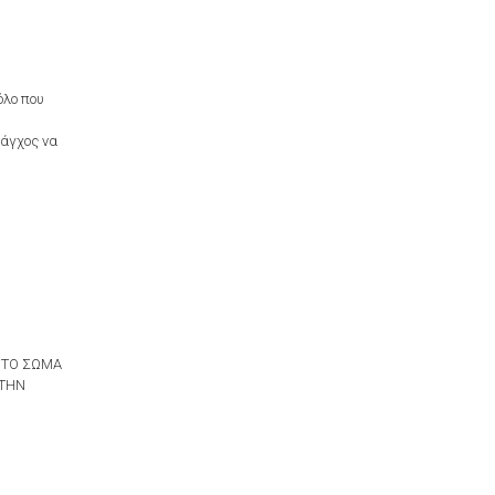
όλο που
 άγχος να
 ΤΟ ΣΩΜΑ
 ΤΗΝ