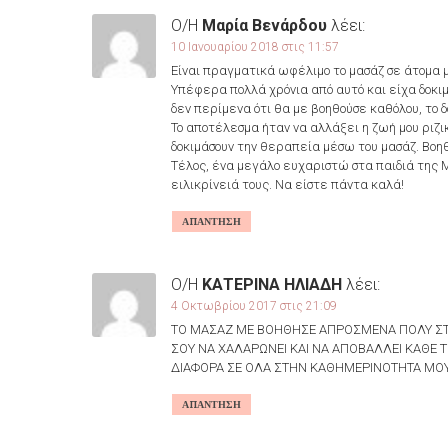
Ο/Η
Μαρία Βενάρδου
λέει:
10 Ιανουαρίου 2018 στις 11:57
Είναι πραγματικά ωφέλιμο το μασάζ σε άτομα μ
Υπέφερα πολλά χρόνια από αυτό και είχα δοκιμ
δεν περίμενα ότι θα με βοηθούσε καθόλου, το 
Το αποτέλεσμα ήταν να αλλάξει η ζωή μου ριζ
δοκιμάσουν την θεραπεία μέσω του μασάζ. Βοη
Τέλος, ένα μεγάλο ευχαριστώ στα παιδιά της 
ειλικρίνειά τους. Να είστε πάντα καλά!
ΑΠΆΝΤΗΣΗ
Ο/Η
ΚΑΤΕΡΙΝΑ ΗΛΙΑΔΗ
λέει:
4 Οκτωβρίου 2017 στις 21:09
ΤΟ ΜΑΣΑΖ ΜΕ ΒΟΗΘΗΣΕ ΑΠΡΟΣΜΕΝΑ ΠΟΛΥ ΣΤΟ 
ΣΟΥ ΝΑ ΧΑΛΑΡΩΝΕΙ ΚΑΙ ΝΑ ΑΠΟΒΑΛΛΕΙ ΚΑΘΕ 
ΔΙΑΦΟΡΑ ΣΕ ΟΛΑ ΣΤΗΝ ΚΑΘΗΜΕΡΙΝΟΤΗΤΑ ΜΟΥ! Ε
ΑΠΆΝΤΗΣΗ