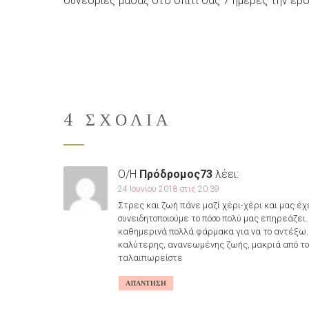
συνεδρίες μασάζ στο σπίτι σας 7 ημέρες την εβ
4 ΣΧΌΛΙΑ
Ο/Η
Πρόδρομος73
λέει:
24 Ιουνίου 2018 στις 20:39
Στρες και ζωή πάνε μαζί χέρι-χέρι και μας έχ
συνειδητοποιούμε το πόσο πολύ μας επηρεάζει
καθημερινά πολλά φάρμακα για να το αντέξω. 
καλύτερης, ανανεωμένης ζωής, μακριά από το π
ταλαιπωρείστε
ΑΠΆΝΤΗΣΗ