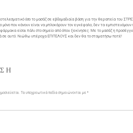
αποτελεσματικό όσο το μασάζ σε εβδομαδιαία βάση για την θεραπεία του ΣΤ
μόνο που κάνουν είναι να μπλοκάρουν τον εγκέφαλο, δεν τα εμπιστευόμουν 
άρμακα είσαι πάλι στο σημείο από όπου ξεκίνησες. Με το μασάζ η προσέγγισ
ά σε αυτό. Νιώθω υπέροχα ΕΠΙΤΕΛΟΥΣ και δεν θα το σταματήσω ποτέ!
ΗΣΗ
ημοσιεύεται.
Τα υποχρεωτικά πεδία σημειώνονται με
*