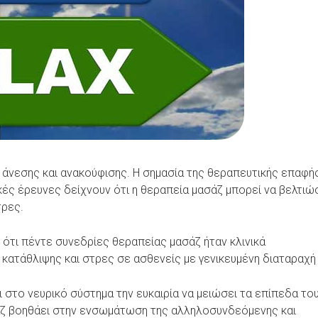
 άνεσης και ανακούφισης. Η σημασία της θεραπευτικής επαφή
κές έρευνες δείχνουν ότι η θεραπεία μασάζ μπορεί να βελτιώ
τρες.
ότι πέντε συνεδρίες θεραπείας μασάζ ήταν κλινικά
ατάθλιψης και στρες σε ασθενείς με γενικευμένη διαταραχή
ι στο νευρικό σύστημα την ευκαιρία να μειώσει τα επίπεδα το
σάζ βοηθάει στην ενσωμάτωση της αλληλοσυνδεόμενης και