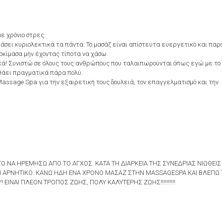
ε χρόνιο στρες.
άσει κυριολεκτικά τα πάντα. Το μασάζ είναι απίστευτα ευεργετικό και παρ
δοκίμασα μην έχοντας τίποτα να χάσω.
ικά! Συνιστώ σε όλους τους ανθρώπους που ταλαιπωρούνται όπως εγώ με το
θάει πραγματικά πάρα πολύ.
Massage Spa για την εξαιρετική τους δουλειά, τον επαγγελματισμό και την
ΝΑ ΗΡΕΜΗΣΩ ΑΠΟ ΤΟ ΑΓΧΟΣ. ΚΑΤΑ ΤΗ ΔΙΑΡΚΕΙΑ ΤΗΣ ΣΥΝΕΔΡΙΑΣ ΝΙΩΘΕΙΣ
ΤΙ ΑΡΝΗΤΙΚΟ. ΚΑΝΩ ΗΔΗ ΕΝΑ ΧΡΟΝΟ ΜΑΣΑΖ ΣΤΗΝ MASSAGESPA ΚΑΙ ΒΛΕΠΩ
ΙΝΑΙ ΠΛΕΟΝ ΤΡΟΠΟΣ ΖΩΗΣ, ΠΟΛΥ ΚΑΛΥΤΕΡΗΣ ΖΩΗΣ!!!!!!!!!!