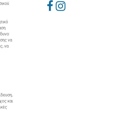
σικού
ητικό
αση
νδυνο
ίσης να
ς, να
ίδευση,
χος και
ικές