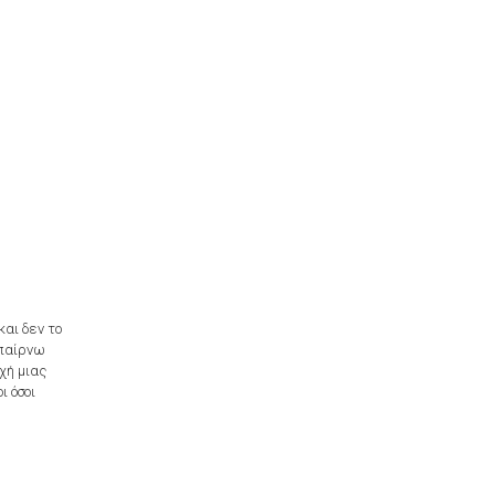
αι δεν το
 παίρνω
χή μιας
ι όσοι