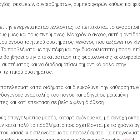
γίας, σκέψεων, συναισθημάτων, συμπεριφορών καθώς και φυ
εί την ενέργεια καταστέλλοντας το πεπτικό και το ανοσοποι
ους μύες και τους πνεύμονες. Με χρόνιο άγχος, αυτή η αντίδρ
του ανοσοποιητικού συστήματος, γεγονός που αυξάνει τον κί
α προβλήματα με την πέψη και την δυσκοιλιότητα μπορεί επ
α βοηθήσει στην αποκατάσταση της φυσιολογικής κυκλοφορία
 συστήματος και να διαδραματίσει σημαντικό ρόλο στην
υ πεπτικού συστήματος.
ποτελεσματικά τα οιδήματα και διευκολύνει την κάθαρση των
νδογενούς αναστολής του πόνου και οδηγεί σε μειωμένη
ες και κατ’ επέκταση σε βελτιωμένη διάθεση.
ς επαγγελματίες μασέρ, καταρτισμένους και με συνεχή εκπα
υν κατά πολύ τα προβλήματα που σχετίζονται με το χρόνιο άγ
ου μασάζ κι εκπλαγείτε με τα αποτελέσματα! Για επαγγελματ