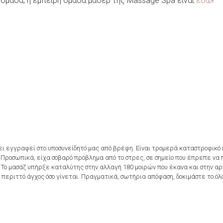
δομάδα, η έμπειρη ομάδα μασέρ της Massage Spa είναι
εδώ
!
ει εγγραφεί στο υποσυνείδητό μας από βρέφη. Είναι τρομερά καταστροφικό κ
. Προσωπικά, είχα σοβαρό πρόβλημα από το στρες, σε σημείο που έπρεπε να
Το μασάζ υπήρξε καταλύτης στην αλλαγή 180 μοιρών που έκανα και στην αρ
εριττό άγχος όσο γίνεται. Πραγματικά, σωτήρια απόφαση, δοκιμάστε το όλο